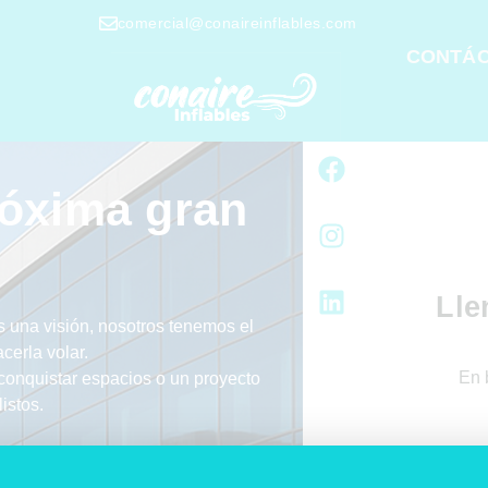
comercial@conaireinflables.com
CONTÁ
róxima gran
Lle
 una visión, nosotros tenemos el
acerla volar.
En 
 conquistar espacios o un proyecto
istos.