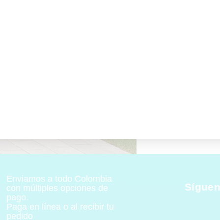
Enviamos a todo Colombia
Síguen
con múltiples opciones de
pago.
Paga en línea o al recibir tu
pedido