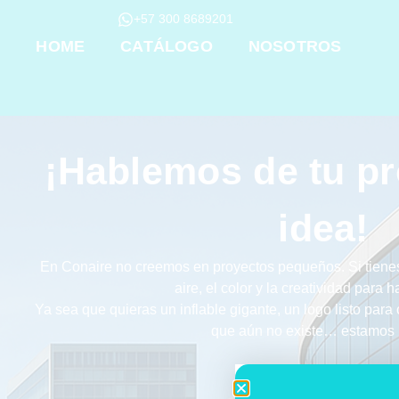
+57 300 8689201
HOME
CATÁLOGO
NOSOTROS
¡Hablemos de tu p
idea!
En Conaire no creemos en proyectos pequeños. Si tienes
aire, el color y la creatividad para h
Ya sea que quieras un inflable gigante, un logo listo para
que aún no existe… estamos l