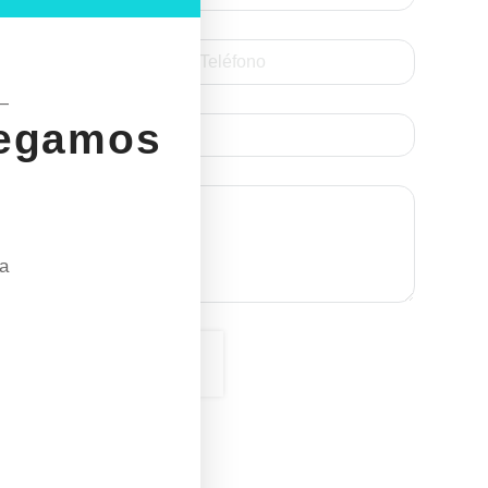
—
legamos
ra
ENVIAR