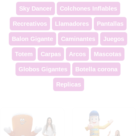
Sky Dancer
Colchones Inflables
Recreativos
Llamadores
Pantallas
Balon Gigante
Caminantes
Juegos
Totem
Carpas
Arcos
Mascotas
Globos Gigantes
Botella corona
Replicas