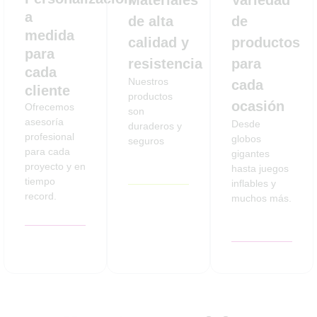
Materiales
Variedad
a
de alta
de
medida
calidad y
productos
para
resistencia
para
cada
Nuestros
cada
cliente
productos
ocasión
Ofrecemos
son
asesoría
Desde
duraderos y
profesional
globos
seguros
para cada
gigantes
proyecto y en
hasta juegos
tiempo
inflables y
record.
muchos más.