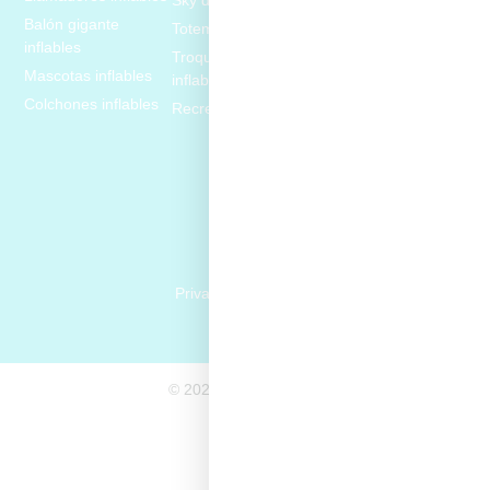
Balón gigante
Totem inflables
Huracanes inflables
inflables
Troquelados
Pantallas gigante
Mascotas inflables
inflables
inflables
Colchones inflables
Recreativos inflables
Juegos inflables
Privacidad y cookies
© 2025 Por
Publitactik