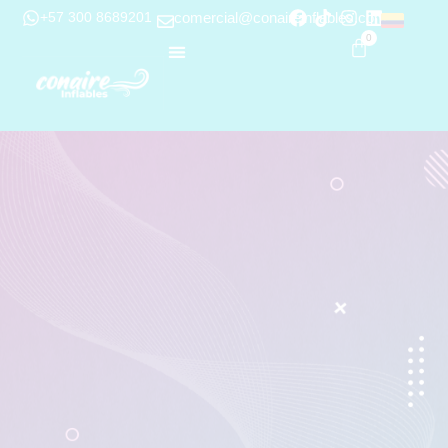
+57 300 8689201
comercial@conaireinflables.com
0