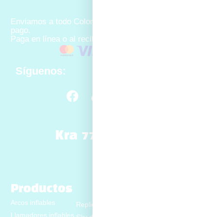
Enviamos a todo Colombia con múltiples opciones de
pago.
Paga en línea o al recibir tu pedido
Síguenos:
Kra 77 No. 8B-10
Productos
Arcos inflables
Replicas inflables
Caminantes inflables
Llamadores inflables
Sky dancer inflables
Carpas inflables