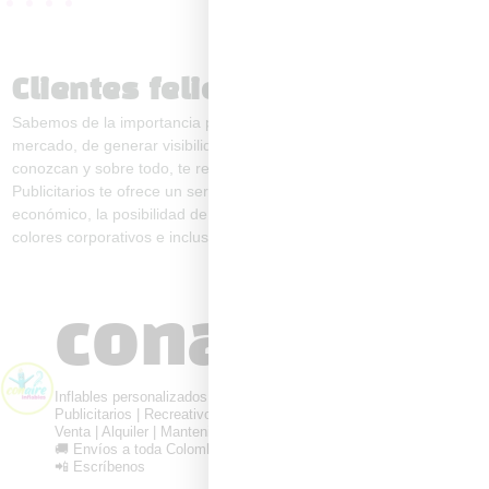
Clientes felices
Sabemos de la importancia para tu negocio de impactar en el
mercado, de generar visibilidad y aumentar los clientes que te
conozcan y sobre todo, te recomienden. ConAire Inflables
Publicitarios te ofrece un servicio de la mejor calidad y a un precio
económico, la posibilidad de impactar visiblemente con tu logo,
colores corporativos e incluso tus actividades estratégicas de venta.
conaireinfl
Inflables personalizados para tu marca
Publicitarios | Recreativos
Venta | Alquiler | Mantenimiento
🚚 Envíos a toda Colombia
📲 Escríbenos