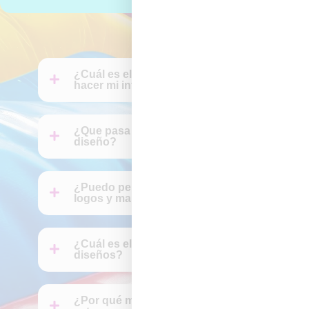
¿Cuál es el proceso para mandar a
hacer mi inflable?
¿Que pasa si no me gusta el
diseño?
¿Puedo personalizarlo con mis
logos y marca?
¿Cuál es el equipo que hace los
diseños?
¿Por qué me conviene trabajar con