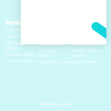
Productos
Arcos inflables
Replicas inflables
Caminantes inflables
Llamadores inflables
Sky dancer inflables
Carpas inflables
Balón gigante
Totem inflables
Huracanes inflables
inflables
Troquelados
Pantallas gigante
Mascotas inflables
inflables
inflables
Colchones inflables
Recreativos inflables
Juegos inflables
Privacidad y cookies