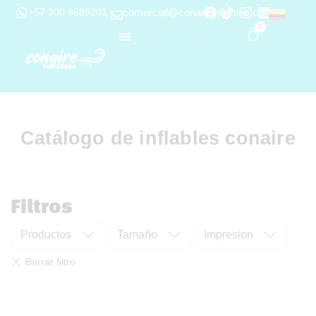
+57 300 8689201
comercial@conaireinflables.com
0
Catálogo de inflables conaire
Filtros
Productos
Tamaño
Impresion