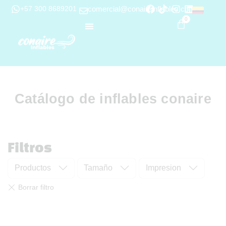
+57 300 8689201
comercial@conaireinflables.com
0
Catálogo de inflables conaire
Filtros
Productos
Tamaño
Impresion