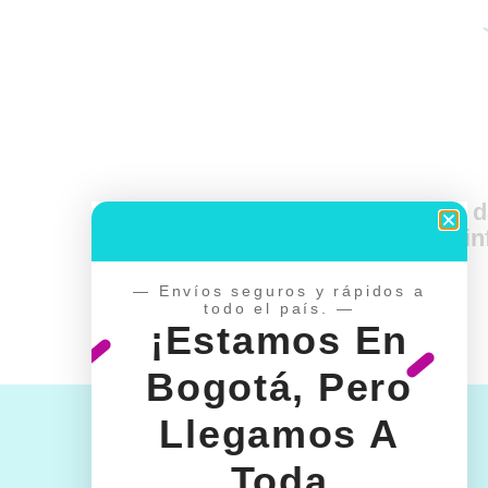
d
in
— Envíos seguros y rápidos a
todo el país. —
¡Estamos En
Bogotá, Pero
Llegamos A
Toda