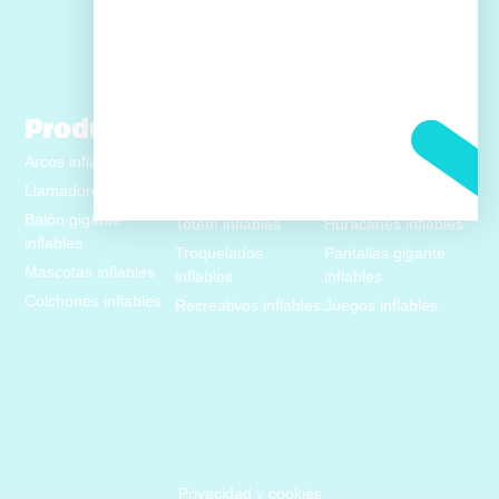
Kra 77 No. 8B-10
Productos
Arcos inflables
Replicas inflables
Caminantes inflables
Llamadores inflables
Sky dancer inflables
Carpas inflables
Balón gigante
Totem inflables
Huracanes inflables
inflables
Troquelados
Pantallas gigante
Mascotas inflables
inflables
inflables
Colchones inflables
Recreativos inflables
Juegos inflables
Privacidad y cookies