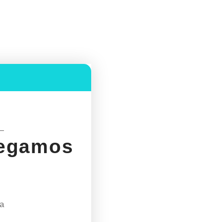
—
legamos
ra